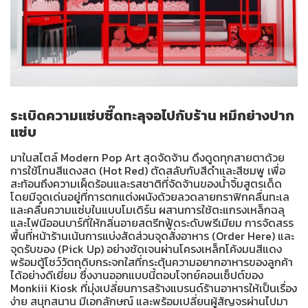
ระเบิดความแซ่บซี๊ดทะลุจอไปกับร้าน หมึกย่างปาก
แซ่บ
มาในสไตล์ Modern Pop Art สุดจัดจ้าน ดึงดูดทุกสายตาด้วย
การใช้โทนสีแดงสด (Hot Red) ตัดสลับกับสีดำและสีชมพู เพื่อ
สะท้อนถึงความเผ็ดร้อนและรสชาติที่จัดจ้านของน้ำจิ้มสูตรเด็ด
โดยมีจุดเด่นอยู่ที่การตกแต่งผนังด้วยลวดลายกราฟิกคลื่นทะเล
และคลื่นความแซ่บในแบบโมเดิร์น ผสานการใช้ตะแกรงเหล็กฉลุ
และไฟนีออนบาร์ที่ให้กลิ่นอายสตรีทฟู้ดระดับพรีเมียม การจัดสรร
พื้นที่หน้าร้านเน้นการแบ่งสัดส่วนจุดสั่งอาหาร (Order Here) และ
จุดรับของ (Pick Up) อย่างชัดเจนผ่านโครงเหล็กโค้งมนสีแดง
พร้อมตู้โชว์วัตถุดิบกระจกใสที่กระตุ้นความอยากอาหารของลูกค้า
ได้อย่างดีเยี่ยม ซึ่งงานออกแบบนี้ตอบโจทย์คอนเซ็ปต์ของ
Monkiii Kiosk ที่มุ่งเปลี่ยนการสร้างแบรนด์ร้านอาหารให้เป็นเรื่อง
ง่าย สนุกสนาน มีเอกลักษณ์ และพร้อมเปลี่ยนผู้สัญจรผ่านไปมา