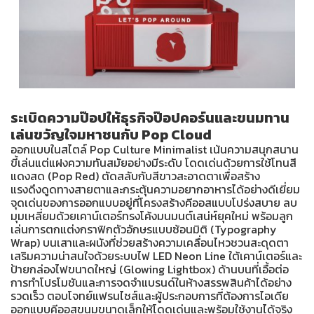
ระเบิดความป๊อปให้ธุรกิจป๊อปคอร์นและขนมทาน
เล่นขวัญใจมหาชนกับ Pop Cloud
ออกแบบในสไตล์ Pop Culture Minimalist เน้นความสนุกสนาน
ขี้เล่นแต่แฝงความทันสมัยอย่างมีระดับ โดดเด่นด้วยการใช้โทนสี
แดงสด (Pop Red) ตัดสลับกับสีขาวสะอาดตาเพื่อสร้าง
แรงดึงดูดทางสายตาและกระตุ้นความอยากอาหารได้อย่างดีเยี่ยม
จุดเด่นของการออกแบบอยู่ที่โครงสร้างคีออสแบบโปร่งสบาย ลบ
มุมเหลี่ยมด้วยเคาน์เตอร์ทรงโค้งมนมนต์เสน่ห์ยุคใหม่ พร้อมลูก
เล่นการตกแต่งกราฟิกตัวอักษรแบบซ้อนมิติ (Typography
Wrap) บนเสาและผนังที่ช่วยสร้างความเคลื่อนไหวชวนสะดุดตา
เสริมความน่าสนใจด้วยระบบไฟ LED Neon Line ใต้เคาน์เตอร์และ
ป้ายกล่องไฟขนาดใหญ่ (Glowing Lightbox) ด้านบนที่เอื้อต่อ
การทำโปรโมชันและการจดจำแบรนด์ในห้างสรรพสินค้าได้อย่าง
รวดเร็ว ตอบโจทย์แฟรนไชส์และผู้ประกอบการที่ต้องการไอเดีย
ออกแบบคีออสขนมขนาดเล็กให้โดดเด่นและพร้อมใช้งานได้จริง