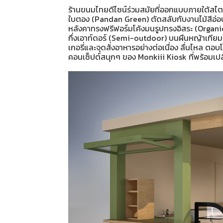
ร้านขนมไทยดีไซน์ร่วมสมัยที่ออกแบบภายใต้สไ
ใบตอง (Pandan Green) ตัดสลับกับงานไม้สีอ่อน
หลังคาทรงฟรีฟอร์มโค้งมนรูปทรงอิสระ (Organi
กึ่งเอาท์ดอร์ (Semi-outdoor) บนผืนหญ้าเทียมสีเ
เกอรี่และจุดสั่งอาหารอย่างต่อเนื่อง ลื่นไหล
คอนเซ็ปต์สนุกๆ ของ Monkiii Kiosk ที่พร้อมเป