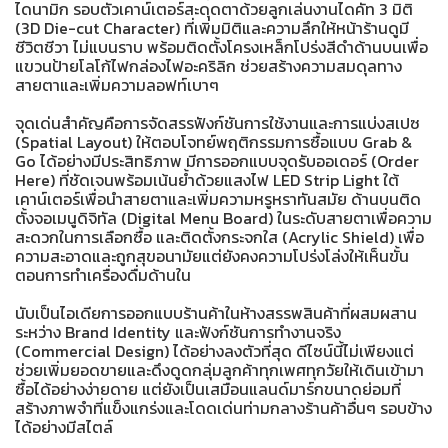
ไดนามิก รอบตัวเคาน์เตอร์สะดุดตาด้วยลูกเล่นงานไดคัท 3 มิติ
(3D Die-cut Character) ที่เพิ่มมิติและความลึกให้หน้าร้านดูมี
ชีวิตชีวา ไม่แบนราบ พร้อมติดตั้งโครงเหล็กโปร่งสีดำด้านบนเพื่อ
แขวนป้ายโลโก้ไฟกล่องไฟอะคริลิก ช่วยสร้างความสมดุลทาง
สายตาและเพิ่มความลอฟท์เบาๆ
จุดเด่นสำคัญคือการจัดสรรฟังก์ชันการใช้งานและการแบ่งสเปซ
(Spatial Layout) ให้ตอบโจทย์พฤติกรรมการซื้อแบบ Grab &
Go ได้อย่างมีประสิทธิภาพ มีการออกแบบจุดรับออเดอร์ (Order
Here) ที่ชัดเจนพร้อมเน้นย้ำด้วยแสงไฟ LED Strip Light ใต้
เคาน์เตอร์เพื่อนำสายตาและเพิ่มความหรูหราทันสมัย ด้านบนติด
ตั้งจอเมนูดิจิทัล (Digital Menu Board) ในระดับสายตาเพื่อความ
สะดวกในการเลือกซื้อ และติดตั้งกระจกใส (Acrylic Shield) เพื่อ
ความสะอาดและถูกสุขอนามัยแต่ยังคงความโปร่งโล่งให้เห็นขั้น
ตอนการทำเครื่องดื่มด้านใน
นับเป็นไอเดียการออกแบบร้านค้าในห้างสรรพสินค้าที่ผสมผสาน
ระหว่าง Brand Identity และฟังก์ชันการทำงานจริง
(Commercial Design) ได้อย่างลงตัวที่สุด ดีไซน์นี้ไม่เพียงแต่
ช่วยเพิ่มยอดขายและดึงดูดกลุ่มลูกค้าทุกเพศทุกวัยให้เดินเข้ามา
ซื้อได้อย่างง่ายดาย แต่ยังเป็นเสมือนแลนด์มาร์กขนาดย่อมที่
สร้างภาพจำที่แข็งแกร่งและโดดเด่นท่ามกลางร้านค้าอื่นๆ รอบข้าง
ได้อย่างมีสไตล์